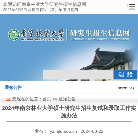
欢迎访问南京林业大学研究生招生信息网
网站首页
2026年8月9日 星期日 丙午（马）年 五月初四
研究生教育概况
招生简章
报考指南
博士招生
硕士招生
历年录取线
通知公告
资料下载
您现在的位置：
首页
>> 通知公告
考点工作
2024年南京林业大学硕士研究生招生复试和录取工作实
施办法
联系方式
发布：
yz.njfu.edu.cn
2024-03-22