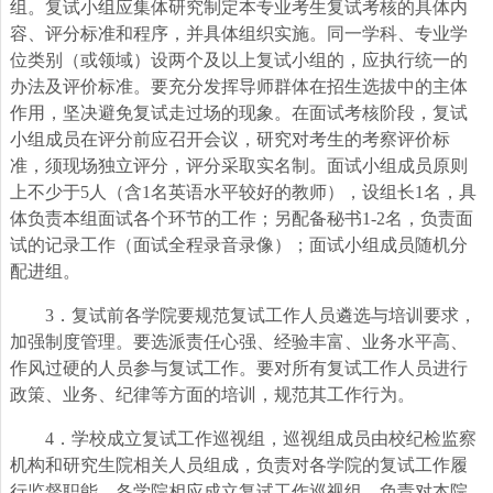
组。复试小组应集体研究制定本专业考生复试考核的具体内
容、评分标准和程序，并具体组织实施。同一学科、专业学
位类别（或领域）设两个及以上复试小组的，应执行统一的
办法及评价标准。要充分发挥导师群体在招生选拔中的主体
作用，坚决避免复试走过场的现象。在面试考核阶段，复试
小组成员在评分前应召开会议，研究对考生的考察评价标
准，须现场独立评分，评分采取实名制。面试小组成员原则
上不少于5人（含1名英语水平较好的教师），设组长1名，具
体负责本组面试各个环节的工作；另配备秘书1-2名，负责面
试的记录工作（面试全程录音录像）；面试小组成员随机分
配进组。
3
．复试前各学院要规范复试工作人员遴选与培训要求，
加强制度管理。要选派责任心强、经验丰富、业务水平高、
作风过硬的人员参与复试工作。要对所有复试工作人员进行
政策、业务、纪律等方面的培训，规范其工作行为。
4
．学校成立复试工作巡视组，巡视组成员由校纪检监察
机构和研究生院相关人员组成，负责对各学院的复试工作履
行监督职能。各学院相应成立复试工作巡视组，负责对本院