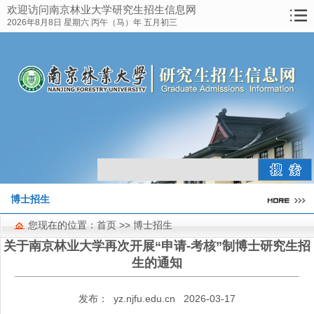
欢迎访问南京林业大学研究生招生信息网
网站首页
2026年8月8日 星期六 丙午（马）年 五月初三
研究生教育概况
招生简章
报考指南
博士招生
硕士招生
历年录取线
博士招生
资料下载
您现在的位置：
首页
>> 博士招生
考点工作
关于南京林业大学再次开展“申请-考核”制博士研究生招
生的通知
联系方式
发布：
yz.njfu.edu.cn
2026-03-17