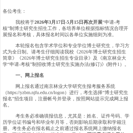
各位考生：
我校
将于
2026年
3
月
1
7
日
-
5
月
1
5
日
再次开展
“申请-考
核”制博士研究生招生工作
，
各培养单位
根据指标情况合理开
展报名和考核，
具体报名时间以各单位实施细则为准。
本轮报名包含学术学位和专业学位博士研究生，学习方
式为全日制。请考生仔细阅读我校《
2026年博士研究生招生
简章》《2026年博士研究生招生专业目录》及《南京林业大
学“申请-考核”制招收博士研究生实施办法(修订)》(附件1）。
一、网上报名
网上报名通过南京林业大学研究生报考服务系统
（
https://yzbm.njfu.edu.cn/logon）进行，考生选择“博士研究生
报名”招生项目，注册帐号并登录，按照网站提示完成网上报
名。
考生务必准确填报信息，尤其是：姓名、证件号码、学
历学位证书编号和毕业年月等，否则影响后期录取和学籍注
册。考生务必在报名截止之前通过报名系统网上缴纳报名